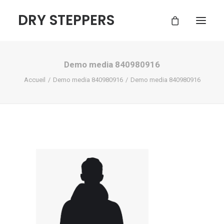
DRY STEPPERS
Demo media 840980916
ACCUEIL
Accueil
Demo media 840980916
Demo media 840980916
BOUTIQUE
FAQ
CONTACT